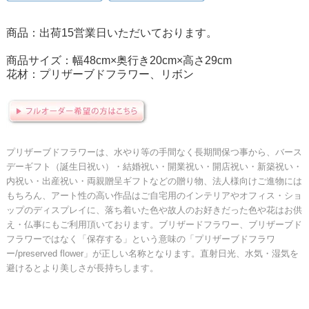
商品：出荷15営業日いただいております。
商品サイズ：幅48cm×奥行き20cm×高さ29cm
花材：プリザーブドフラワー、リボン
プリザーブドフラワーは、水やり等の手間なく長期間保つ事から、バース
デーギフト（誕生日祝い）・結婚祝い・開業祝い・開店祝い・新築祝い・
内祝い・出産祝い・両親贈呈ギフトなどの贈り物、法人様向けご進物には
もちろん、アート性の高い作品はご自宅用のインテリアやオフィス・ショ
ップのディスプレイに、落ち着いた色や故人のお好きだった色や花はお供
え・仏事にもご利用頂いております。ブリザードフラワー、ブリザーブド
フラワーではなく「保存する」という意味の「プリザーブドフラワ
ー/preserved flower」が正しい名称となります。直射日光、水気・湿気を
避けるとより美しさが長持ちします。