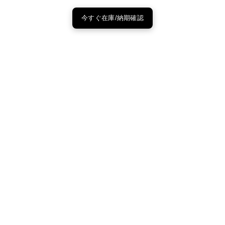
今すぐ在庫/納期確認
CONTACT
Tel.03-6905-8080
平日9:30-12:30、13:30-18:00
お問い合せ
ニュースレター登録
オーダーメイド
ブランドサイト
在庫・取り寄せ・オーダーについて
■オンラインストアに在庫がない場合でも、店頭在庫から取
り寄せ可能
■オンラインストアに在庫がない場合でも、3万円以上の商
品、または注文合計3万円以上で受注生産可能