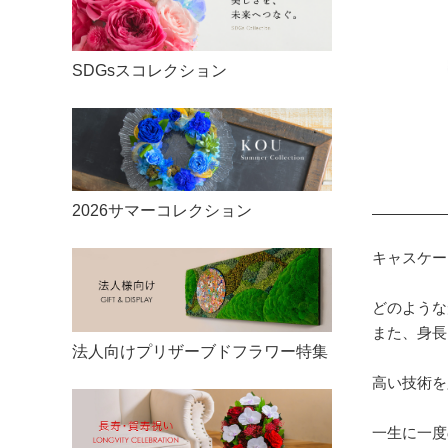
リングピロー
ご利用案内
20,000円〜
ウェルカムボード
納期についてのご案内
SDGsスコレクション
30,000円〜
両親への贈呈ギフト
プリザーブドフラワーとは
50,000円〜
引き出物
ベル・フルールのご紹介
100,000円〜
2026サマーコレクション
ギフト対応について
キャスケー
のし・立札
どのような
FAQ
また、身長
法人向けプリザーブドフラワー特集
商品レビュー
高い技術を
一生に一度