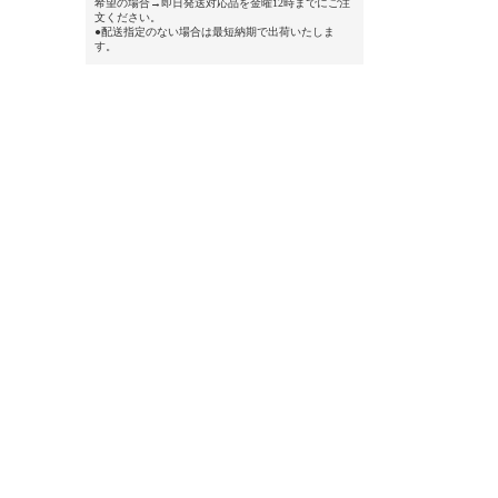
希望の場合→即日発送対応品を金曜12時までにご注
文ください。
●配送指定のない場合は最短納期で出荷いたしま
す。