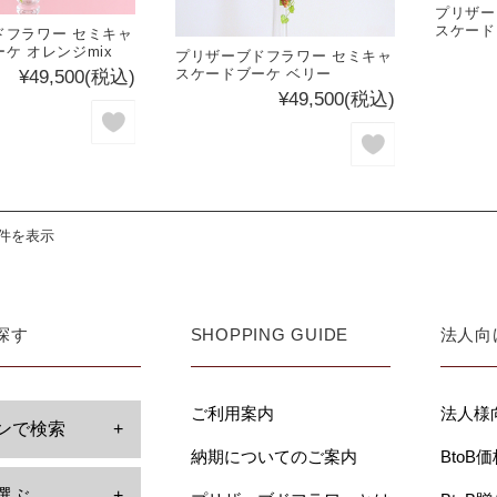
プリザー
スケード
ドフラワー セミキャ
ケ オレンジmix
プリザーブドフラワー セミキャ
スケードブーケ ベリー
¥49,500
(税込)
¥49,500
(税込)
3件を表示
探す
SHOPPING GUIDE
法人向
ご利用案内
法人様
ンで検索
+
納期についてのご案内
BtoB
選ぶ
+