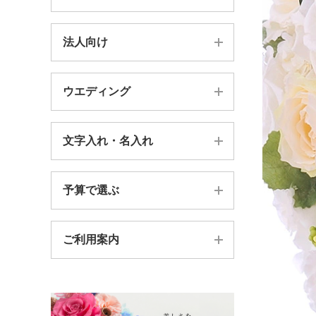
新築祝い・引っ越し祝い
バラ
法人向け
器付きアレンジメント
結婚祝い・内祝い
胡蝶蘭
壁飾り・フレーム・時計
お供え・仏花・お悔やみ
ウエディング
法人様向け案内TOP
ガーベラ
フォトフレーム
賀寿祝い（長寿祝い）
BtoB価格別
プルメリア
文字入れ・名入れ
総合案内TOP
ガラスドーム
プロポーズギフト
BtoB贈り先別
ヒマワリ
キャスケードブーケ
ガラスの器
送別会ギフト
予算で選ぶ
カッティングシート
送別会
菊（キク）
セミキャスケードブーケ
花束・一輪
出産祝い・内祝い
スワロ文字ピック
ロゴを花で作成
ご利用案内
〜4,999円
ラウンドブーケ
＊絵本はらぺこあおむしコラボ
フォトフレーム台紙
胡蝶蘭
5,000円〜9,999円
その他のブーケ
＊葛飾北斎 浮世絵シリーズ
お問い合わせフォーム
オーダーメイド
10,000円〜19,999円