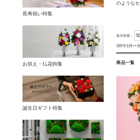
のようなセ
長寿祝い特集
表示切替：
3件中1件〜
商品一覧
お供え・仏花特集
誕生日ギフト特集