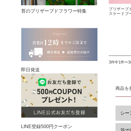
プリザーブ
苔のプリザーブドフラワー特集
スケードブー
3件中1件〜
即日発送
商品を
シー
LINE登録500円クーポン
花で