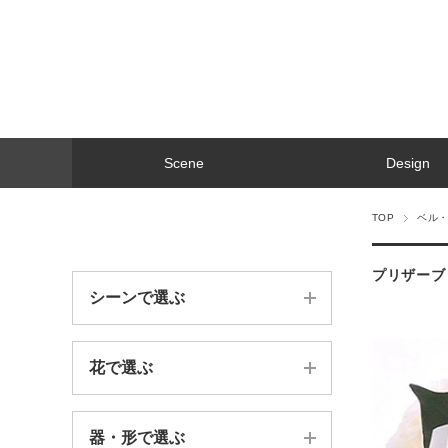
Scene
Design
TOP
ベル・
プリザーブ
シーンで選ぶ
花で選ぶ
誕生日祝い
法人お祝い
器・形で選ぶ
苔（moss）