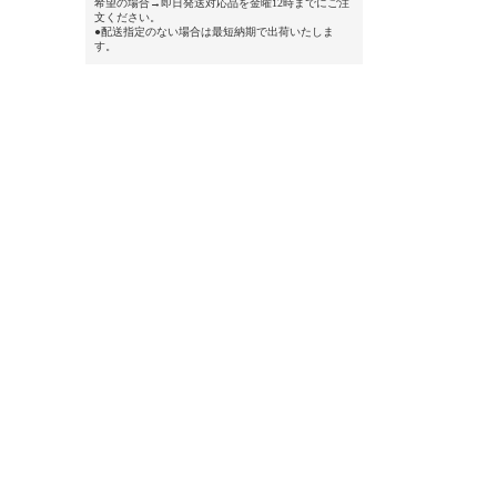
希望の場合→即日発送対応品を金曜12時までにご注
文ください。
●配送指定のない場合は最短納期で出荷いたしま
す。