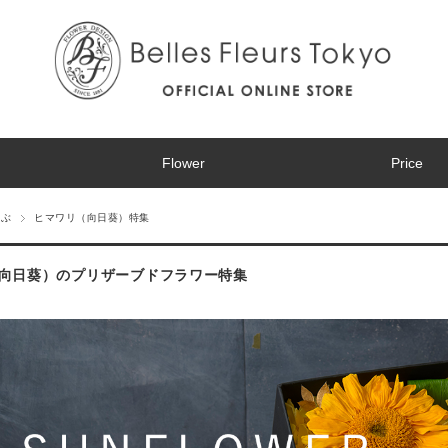
Flower
Price
選ぶ
ヒマワリ（向日葵）特集
向日葵）のプリザーブドフラワー特集