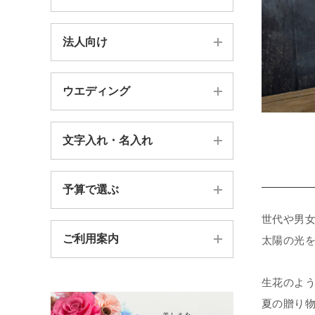
新築祝い・引っ越し祝い
バラ
法人向け
器付きアレンジメント
結婚祝い・内祝い
胡蝶蘭
壁飾り・フレーム・時計
お供え・仏花・お悔やみ
ウエディング
法人様向け案内TOP
ガーベラ
フォトフレーム
賀寿祝い（長寿祝い）
BtoB価格別
プルメリア
文字入れ・名入れ
総合案内TOP
ガラスドーム
プロポーズギフト
BtoB贈り先別
ヒマワリ
キャスケードブーケ
ガラスの器
送別会ギフト
予算で選ぶ
カッティングシート
送別会
菊（キク）
セミキャスケードブーケ
花束・一輪
世代や男
出産祝い・内祝い
スワロ文字ピック
ロゴを花で作成
ご利用案内
太陽の光
〜4,999円
ラウンドブーケ
＊絵本はらぺこあおむしコラボ
フォトフレーム台紙
胡蝶蘭
5,000円〜9,999円
その他のブーケ
生花のよ
＊葛飾北斎 浮世絵シリーズ
お問い合わせフォーム
オーダーメイド
夏の贈り
10,000円〜19,999円