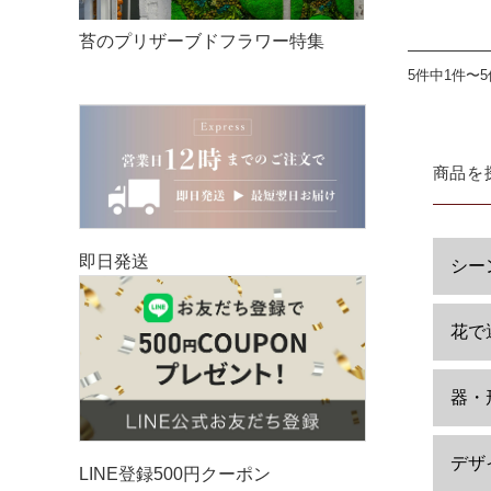
苔のプリザーブドフラワー特集
5件中1件〜
商品を
即日発送
シー
花で
器・
デザ
LINE登録500円クーポン