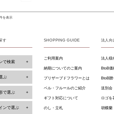
5件を表示
探す
SHOPPING GUIDE
法人向
ご利用案内
法人様
ンで検索
+
納期についてのご案内
BtoB
選ぶ
+
プリザーブドフラワーとは
BtoB
ベル・フルールのご紹介
送別会
形で選ぶ
+
ギフト対応について
ロゴを
インで選ぶ
+
のし・立札
胡蝶蘭