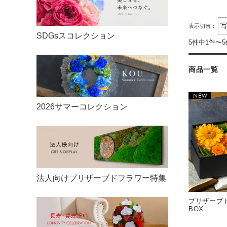
リングピロー
ご利用案内
20,000円〜
ウェルカムボード
表示切替：
納期についてのご案内
SDGsスコレクション
5件中1件〜
30,000円〜
両親への贈呈ギフト
プリザーブドフラワーとは
商品一覧
50,000円〜
引き出物
ベル・フルールのご紹介
100,000円〜
2026サマーコレクション
ギフト対応について
のし・立札
FAQ
法人向けプリザーブドフラワー特集
商品レビュー
プリザーブ
BOX