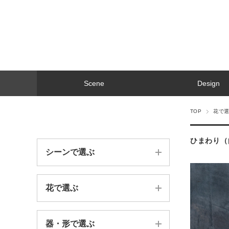
Scene
Design
TOP
花で
ひまわり（
シーンで選ぶ
花で選ぶ
誕生日祝い
法人お祝い
器・形で選ぶ
苔（moss）