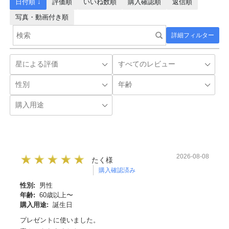
日付順 ↓
評価順
いいね数順
購入確認順
返信順
写真・動画付き順
詳細フィルター
2026-08-08
たく様
購入確認済み
性別:
男性
年齢:
60歳以上〜
購入用途:
誕生日
プレゼントに使いました。