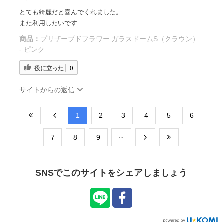
とても綺麗だと喜んでくれました。
また利用したいです
商品：
プリザーブドフラワー ガラスドームS（クラウン）
- ピンク
役に立った
0
サイトからの返信
​1
​2
​3
​4
​5
​6
​7
​8
​9
SNSでこのサイトをシェアしましょう