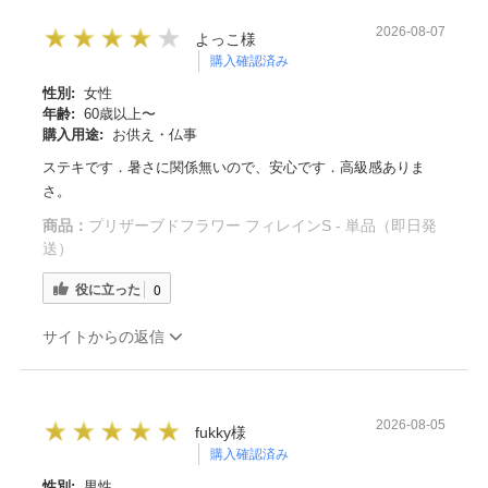
2026-08-07
よっこ様
購入確認済み
性別:
女性
年齢:
60歳以上〜
購入用途:
お供え・仏事
ステキです．暑さに関係無いので、安心です．高級感ありま
さ。
商品：
プリザーブドフラワー フィレインS - 単品（即日発
送）
役に立った
0
サイトからの返信
2026-08-05
fukky様
購入確認済み
性別:
男性