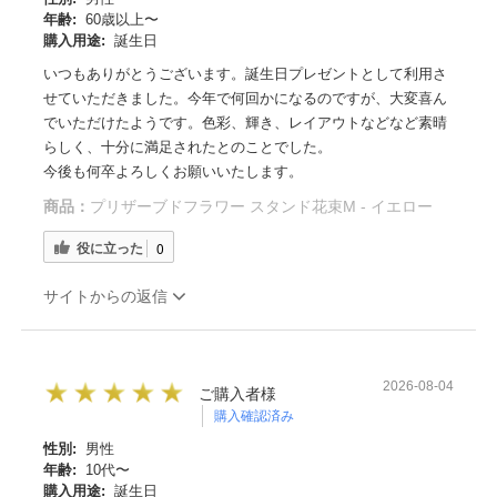
年齢:
60歳以上〜
購入用途:
誕生日
いつもありがとうございます。誕生日プレゼントとして利用さ
せていただきました。今年で何回かになるのですが、大変喜ん
でいただけたようです。色彩、輝き、レイアウトなどなど素晴
らしく、十分に満足されたとのことでした。
今後も何卒よろしくお願いいたします。
商品：
プリザーブドフラワー スタンド花束M - イエロー
役に立った
0
サイトからの返信
2026-08-04
ご購入者様
購入確認済み
性別:
男性
年齢:
10代〜
購入用途:
誕生日