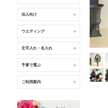
新築祝い・引っ越し祝い
バラ
法人向け
器付きアレンジメント
結婚祝い・内祝い
胡蝶蘭
壁飾り・フレーム・時計
お供え・仏花・お悔やみ
ウエディング
法人様向け案内TOP
ガーベラ
フォトフレーム
賀寿祝い（長寿祝い）
BtoB価格別
プルメリア
文字入れ・名入れ
総合案内TOP
ガラスドーム
プロポーズギフト
BtoB贈り先別
ヒマワリ
キャスケードブーケ
ガラスの器
送別会ギフト
予算で選ぶ
カッティングシート
送別会
菊（キク）
セミキャスケードブーケ
花束・一輪
出産祝い・内祝い
スワロ文字ピック
ロゴを花で作成
ご利用案内
〜4,999円
ラウンドブーケ
＊絵本はらぺこあおむしコラボ
フォトフレーム台紙
胡蝶蘭
5,000円〜9,999円
その他のブーケ
＊葛飾北斎 浮世絵シリーズ
お問い合わせフォーム
オーダーメイド
10,000円〜19,999円