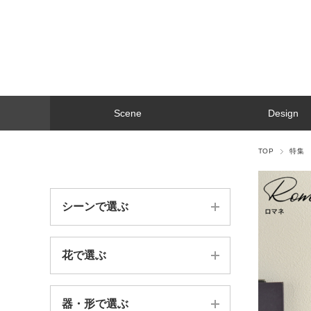
Scene
Design
TOP
特集
シーンで選ぶ
花で選ぶ
誕生日祝い
法人お祝い
器・形で選ぶ
苔（moss）