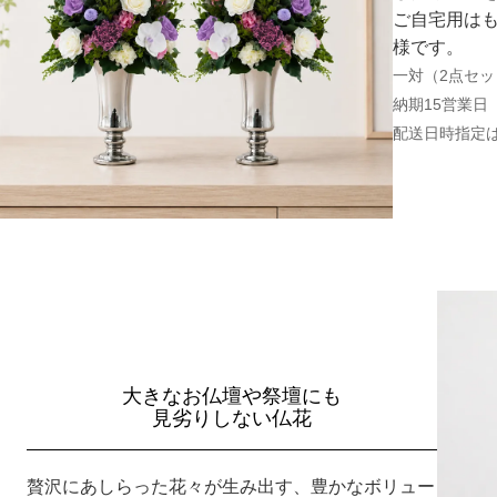
ご自宅用は
様です。
一対（2点セ
納期15営業日
配送日時指定
大きなお仏壇や祭壇にも
見劣りしない仏花
贅沢にあしらった花々が生み出す、豊かなボリュー