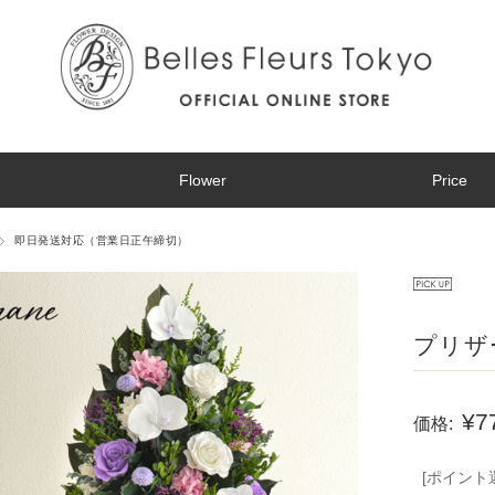
Flower
Price
即日発送対応（営業日正午締切）
プリザ
¥7
価格:
[ポイント