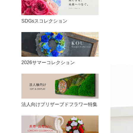
リングピロー
ご利用案内
20,000円〜
ウェルカムボード
納期についてのご案内
SDGsスコレクション
30,000円〜
両親への贈呈ギフト
プリザーブドフラワーとは
50,000円〜
引き出物
ベル・フルールのご紹介
100,000円〜
2026サマーコレクション
ギフト対応について
のし・立札
FAQ
法人向けプリザーブドフラワー特集
商品レビュー