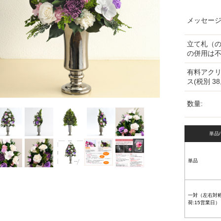
メッセージ
立て札（
の併用は不
有料アク
ス(税別 38,
数量:
単品
単品
一対（左右対
荷:15営業日）