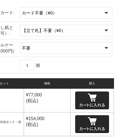
カード:
のし紙と
可）:
リルケー
000円):
個
/セット
価格
購入
¥
77,000
(税込)
¥
154,000
称2点セット・出
(税込)