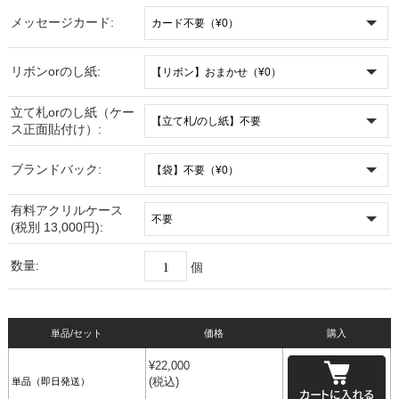
メッセージカード:
リボンorのし紙:
立て札orのし紙（ケー
ス正面貼付け）:
ブランドバック:
有料アクリルケース
(税別 13,000円):
数量:
個
単品/セット
価格
購入
¥
22,000
(税込)
単品（即日発送）