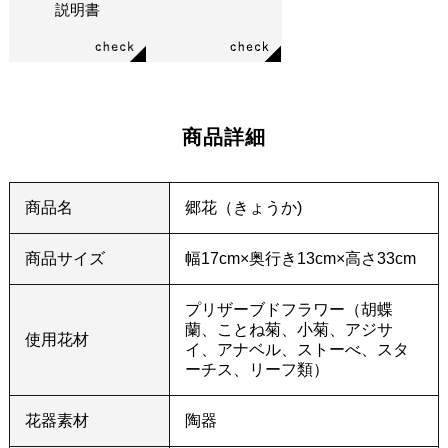
説明書
商品詳細
商品名
郷花（きょうか)
商品サイズ
幅17cm×奥行き13cm×高さ33cm
プリザーブドフラワー（胡蝶
蘭、ことね菊、小菊、アジサ
使用花材
イ、アナベル、ストーべ、スタ
ーチス、リーフ類）
花器素材
陶器