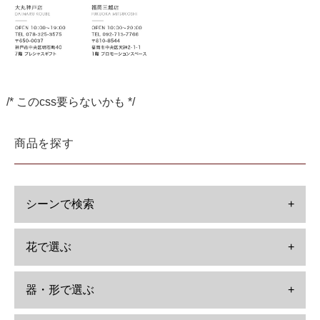
/* このcss要らないかも */
商品を探す
シーンで検索
+
花で選ぶ
+
器・形で選ぶ
+