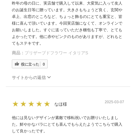
昨年の母の日に、実店舗で購入して以来、大変気に入って友人
のお誕生日等に贈っています。大きさもちょうど良く、玄関や
卓上、出窓のところなど、ちょっと飾るのにとても重宝と、皆
様に喜んで頂いています。今回実店舗になくて、オンラインで
お願いしました。すぐに送っていただき梱包も丁寧で、とても
よかったです。他に赤やピンクのものがありますが、どれもと
てもステキです。
商品：
プリザーブドフラワー イタリアS
役に立った
0
サイトからの返信
2025-03-07
なほ様
他には見ないデザインが素敵で移転祝いでお贈りいたしまし
た。鮮やかなバラにとても喜んでもらえたようでこちらで購入
して良かったです。