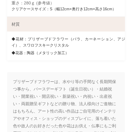
重さ：280ｇ (参考値）
クリアケースサイズ：S（幅12cm×奥行き12cm×高さ16cm）
材質
◆花材：プリザーブドフラワー（バラ、カーネーション、アジサ
イ）、スワロフスキークリスタル
◆花器：陶器（メタリック加工）
プリザーブドフラワーは、水やり等の手間なく長期間保
つ事から、バースデーギフト（誕生日祝い）・結婚祝
い・開業祝い・開店祝い・新築祝い・内祝い・出産祝
い・両親贈呈ギフトなどの贈り物、法人様向けご進物に
はもちろん、アート性の高い作品はご自宅用のインテリ
アやオフィス・ショップのディスプレイに、落ち着いた
色や故人のお好きだった色や花はお供え・仏事にもご利