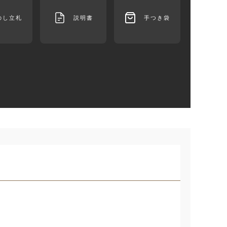
のし立札
説明書
手つき袋