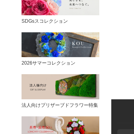
リングピロー
ご利用案内
20,000円〜
ウェルカムボード
納期についてのご案内
SDGsスコレクション
30,000円〜
両親への贈呈ギフト
プリザーブドフラワーとは
50,000円〜
引き出物
ベル・フルールのご紹介
100,000円〜
2026サマーコレクション
ギフト対応について
のし・立札
FAQ
法人向けプリザーブドフラワー特集
商品レビュー