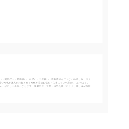
い・開店祝い・新築祝い・内祝い・出産祝い・両親贈呈ギフトなどの贈り物、法人
着いた色や故人のお好きだった色や花はお供え・仏事にもご利用頂いております。
lower」が正しい名称となります。直射日光、水気・湿気を避けるとより美しさが長持