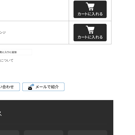
レンジ
換について
ス