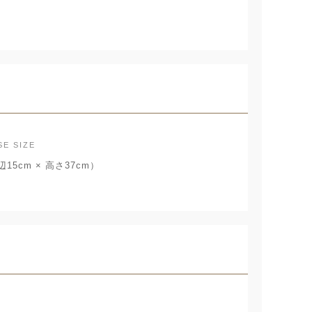
SE SIZE
15cm × 高さ37cm）