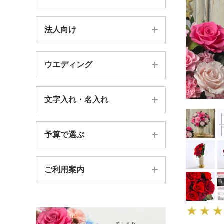
新築祝い・引っ越し祝い
バラ
法人向け
器付きアレンジメント
結婚祝い・内祝い
胡蝶蘭
壁飾り・フレーム・時計
お供え・仏花・お悔やみ
ウエディング
法人様向け案内TOP
ガーベラ
フォトフレーム
賀寿祝い（長寿祝い）
BtoB価格別
プルメリア
文字入れ・名入れ
総合案内TOP
ガラスドーム
プロポーズギフト
BtoB贈り先別
ヒマワリ
キャスケードブーケ
ガラスの器
送別会ギフト
予算で選ぶ
カッティングシート
送別会
菊（キク）
セミキャスケードブーケ
花束・一輪
出産祝い・内祝い
スワロ文字ピック
ロゴを花で作成
ご利用案内
〜4,999円
ラウンドブーケ
＊絵本はらぺこあおむしコラボ
フォトフレーム台紙
胡蝶蘭
5,000円〜9,999円
その他のブーケ
＊葛飾北斎 浮世絵シリーズ
お問い合わせフォーム
オーダーメイド
10,000円〜19,999円