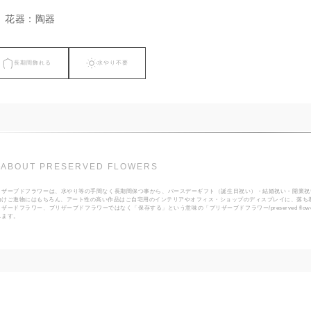
花器：陶器
長期間飾れる
水やり不要
ABOUT PRESERVED FLOWERS
リザーブドフラワーは、水やり等の手間なく長期間保つ事から、バースデーギフト（誕生日祝い）・結婚祝い・開業祝
向けご進物にはもちろん、アート性の高い作品はご自宅用のインテリアやオフィス・ショップのディスプレイに、落ち
リザードフラワー、ブリザーブドフラワーではなく「保存する」という意味の「プリザーブドフラワー/preserved f
します。