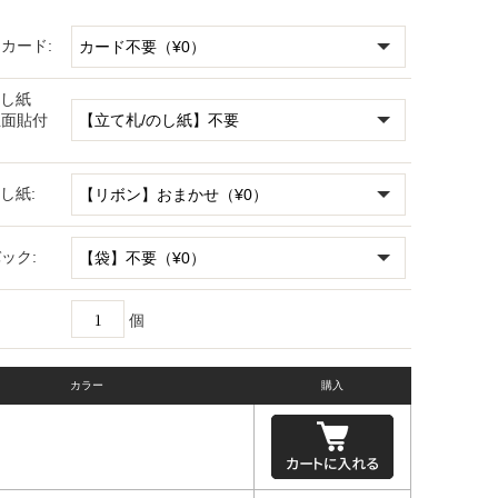
カード:
のし紙
正面貼付
し紙:
ック:
個
カラー
購入