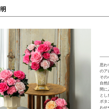
説明
思わ
のア
その
自然
間に
とし
ボタ
わせ