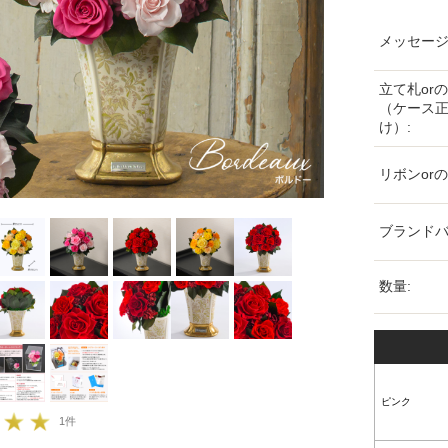
メッセージ
立て札or
（ケース
け）:
リボンorの
ブランドバ
数量:
ピンク
1件