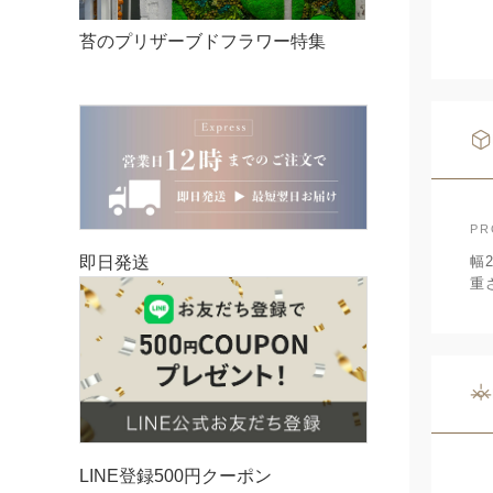
苔のプリザーブドフラワー特集
PR
即日発送
幅2
重
LINE登録500円クーポン