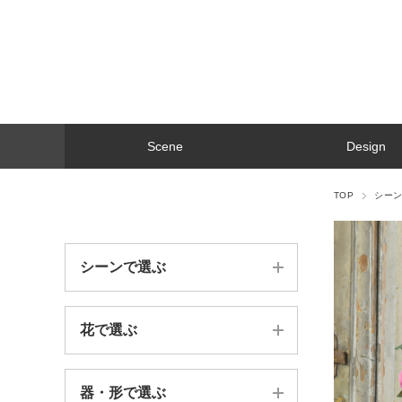
Scene
Design
TOP
シー
シーンで選ぶ
花で選ぶ
誕生日祝い
法人お祝い
器・形で選ぶ
苔（moss）