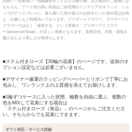
内祝い・出産祝い・両親贈呈ギフトなどの贈り物、法人様向けご進物には
もちろん、アート性の高い作品はご自宅用のインテリアやオフィス・ショ
ップのディスプレイに、落ち着いた色や故人のお好きだった色や花はお供
え・仏事にもご利用頂いております。ブリザードフラワー、ブリザーブド
フラワーではなく「保存する」という意味の「プリザーブドフラワ
ー/preserved flower」が正しい名称となります。直射日光、水気・湿気を
避けるとより美しさが長持ちします。
■ステム付きローズ【30輪の花束】のページです。追加のオ
プション設定などは必要ございません。
■デザイナー厳選のラッピングペーパーとリボンで丁寧にお
包みし、ワンランク上の上質感を添えてお届けします。
■1輪ずつケースに入った状態、輪数を自由に選ぶ、複数の
色をMIXして花束にする場合は
「ステム付きローズ（単品）」
のページからご注文くださ
い。そちらからでも花束にできます。
ギフト対応・サービス詳細