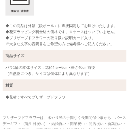
◆この商品は外箱（段ボール）に直接固定してお届けいたします。
◆花束ラッピング料金込の価格です。※ケースはついていません。
◆プリザーブドフラワーの取り扱い説明カード入り。
※大きな文字の説明書をご希望の方は備考欄へご記入ください。
商品サイズ
バラ1輪の本体サイズ：花径4.5〜6cm×長さ40cm前後
（自然物につき、サイズは個体により異なります）
材質
◆花材：すべてプリザーブドフラワー
プリザーブドフラワーは、水やり等の手間なく長期間保つ事から、バース
デーギフト（誕生日祝い）・結婚祝い・開業祝い・開店祝い・新築祝い・