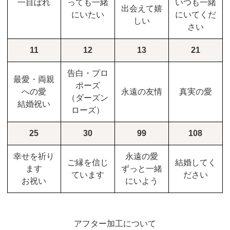
一目ぼれ
っても一緒
いつも一緒
出会えて嬉
にいたい
にいてくだ
しい
さい
11
12
13
21
告白・プロ
最愛・両親
ポーズ
への愛
永遠の友情
真実の愛
（ダーズン
結婚祝い
ローズ）
25
30
99
108
幸せを祈り
永遠の愛
ご縁を信じ
結婚してく
ます
ずっと一緒
ています
ださい
お祝い
にいよう
アフター加工について