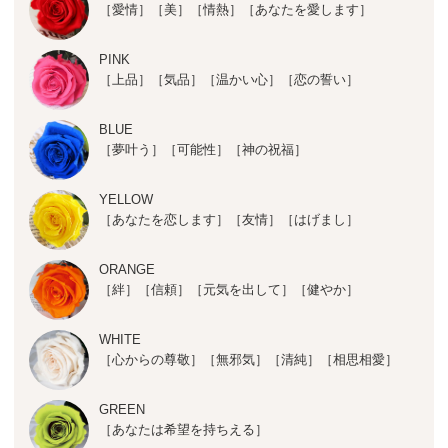
［愛情］［美］［情熱］［あなたを愛します］
PINK
［上品］［気品］［温かい心］［恋の誓い］
BLUE
［夢叶う］［可能性］［神の祝福］
YELLOW
［あなたを恋します］［友情］［はげまし］
ORANGE
［絆］［信頼］［元気を出して］［健やか］
WHITE
［心からの尊敬］［無邪気］［清純］［相思相愛］
GREEN
［あなたは希望を持ちえる］